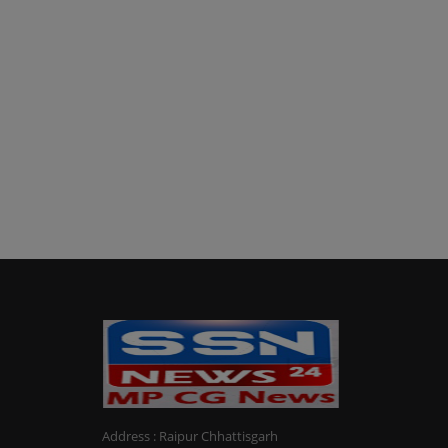
Address : Raipur Chhattisgarh