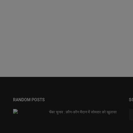
RANDOM POSTS
S
चेंबर चुनाव : कौन-कौन मैदान में सोमवार को खुलासा