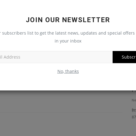
मनोरंजन
JOIN OUR NEWSLETTER
r subscribers list to get the latest news, updates and special offers 
in your inbox
Subscr
No, thanks
‘लाइट
87 साल की दक्षिण भारतीय अभिनेत्री पुष्पलता का
स
निधन
गु
News Desk
Feb 7, 2025
Ne
ं बन रही यमुना
हैदराबाद, 5 फरवरी । दक्षिण भारतीय अभिनेत्री पुष्पलता का लंबी बीमारी के बाद
जा
87 वर्ष...
भर्