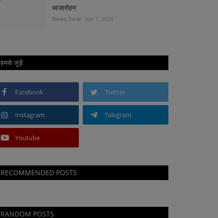
ध्वजारोहण
News Desk
Apr 7, 2024
हमसे जुड़ें
Facebook
Twitter
Instagram
Telegram
Youtube
RECOMMENDED POSTS
RANDOM POSTS