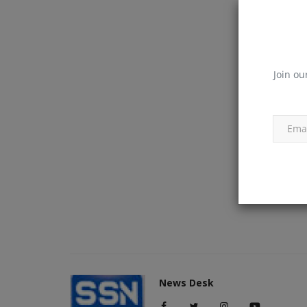
मनोरंजन
Join ou
ात का संकेत? जानें
यमुना फिल्म सिटी में 2027 से शुरू होगा 
साउंड और एक्शन’...
News Desk
Feb 28, 2025
त्रा दिखना शुभ माना जाता है.
नोएडा (उप्र), 28 फरवरी। उत्तर प्रदेश के गौतमबुद्ध नगर जिले मे
फिल्म...
News Desk