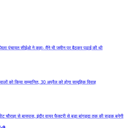
-9,...