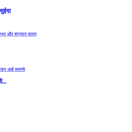
सुईया
ी...