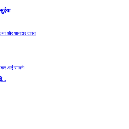
सुईया
ी...