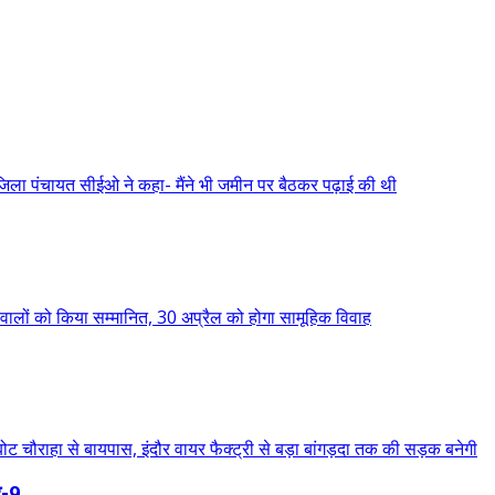
-9,...