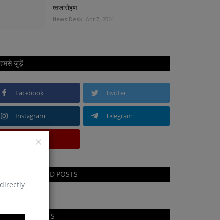
ध्वजारोहण
News Desk
Apr 7, 2024
हमसे जुड़ें
Facebook
Twitter
Instagram
Telegram
Youtube
RECOMMENDED POSTS
directly
RANDOM POSTS