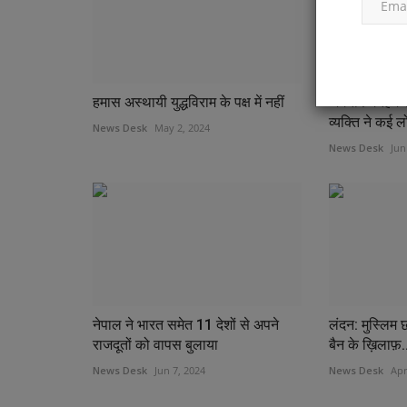
व्यापार
हमास अस्थायी युद्धविराम के पक्ष में नहीं
जर्मनी : मैनहेम
व्यक्ति ने कई लो
News Desk
May 2, 2024
News Desk
Jun
ेहूं की फसल जलकर
एसआईपी निवेश वित्त वर्ष 25 में अब तक 
बढ़कर 2.63...
News Desk
Mar 13, 2025
नेपाल ने भारत समेत 11 देशों से अपने
लंदन: मुस्लिम छ
्धनपुरा गांव में रविवार को बिजली
मुंबई, 12 मार्च । भारत में सिस्टेमेटिक इन्वेस्टमेंट प्लान (एसआईपी) न
राजदूतों को वापस बुलाया
बैन के ख़िलाफ़.
News Desk
Jun 7, 2024
News Desk
Apr