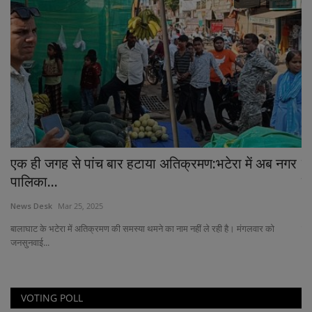
एक ही जगह से पांच बार हटाया अतिक्रमण:भटेरा में अब नगर
क
पालिका...
शु
News Desk
Mar 25, 2025
Ne
बालाघाट के भटेरा में अतिक्रमण की समस्या थमने का नाम नहीं ले रही है। मंगलवार को
मुं
जनसुनवाई...
VOTING POLL