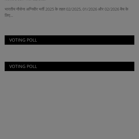
मुं
भारतीय नौसेना अग्निवीर भर्ती 2025 के तहत 02/2025, 01/2026 और 02/2026 बैच के
लिए...
VOTING POLL
VOTING POLL