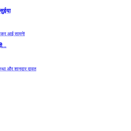
सुईया
ी...