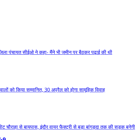
-9,...