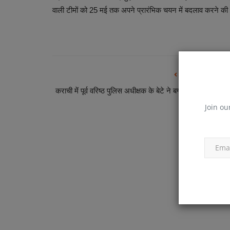
वाली टीमों को 25 मई तक अपने प्रारंभिक चयन में बदलाव करने क
व्यापार
PREVIOUS ARTIC
कराची में पूर्व वरिष्ठ पुलिस अधीक्षक के बेटे ने बर्गर खाने पर की कि
की हत
Join ou
दौरान हेयर क्लिप न
मैक्वेरी ने अदाणी पोर्ट्स को दी 'आउटपरफॉ
रेटिंग,...
News Desk
Mar 12, 2025
रेस मृणाल ठाकुर ने ड्राइविंग करते
अहमदाबाद, 11 मार्च । भारत में लंबी अवधि में होने वाले विकास 
के लिए...