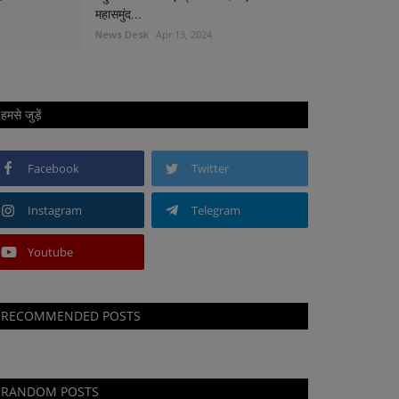
महासमुंद...
News Desk
Apr 13, 2024
हमसे जुड़ें
Facebook
Twitter
Instagram
Telegram
Youtube
RECOMMENDED POSTS
RANDOM POSTS