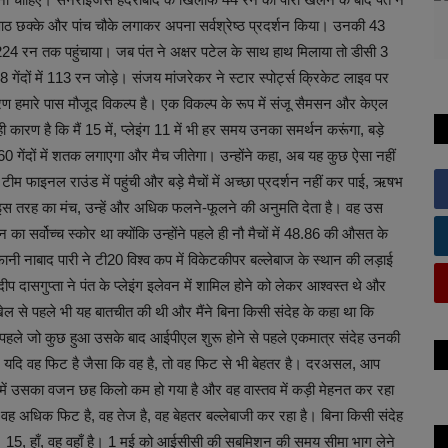
आठ छक्के और पांच चौके लगाकर अपना सर्वश्रेष्ठ प्रदर्शन किया। उनकी 43
र 224 रन तक पहुंचाया। जब पंत ने अक्षर पटेल के साथ हाथ मिलाया तो डीसी 3
गेंदों में 113 रन जोड़े। संजय मांजरेकर ने स्टार स्पोर्ट्स क्रिकेट लाइव पर
 हमारे पास मौजूद विकल्प है। एक विकल्प के रूप में संजू सैमसन और केएल
ी कारण है कि मैं 15 में, प्लेइंग 11 में भी हर समय उनका समर्थन करूंगा, बड़े
60 गेंदों में शतक लगाएगा और मैच जीतेगा। उन्होंने कहा, अब यह कुछ ऐसा नहीं
 टीम फाइनल राउंड में पहुंची और बड़े मैचों में अच्छा प्रदर्शन नहीं कर पाई, ऋषभ
ि इस तरह का मंच, उन्हें और अधिक फलने-फूलने की अनुमति देता है। वह उस
 सर्वोच्च स्कोर था क्योंकि उन्होंने पहले ही नौ मैचों में 48.86 की औसत के
 नाबाद पारी ने टी20 विश्व कप में विकेटकीपर बल्लेबाज के स्थान की लड़ाई
 दीप दासगुप्ता ने पंत के प्लेइंग इलेवन में शामिल होने को लेकर आश्वस्त थे और
े खेल से पहले भी यह बातचीत की थी और मैंने बिना किसी संदेह के कहा था कि
साल पहले जो कुछ हुआ उसके बाद आईपीएल शुरू होने से पहले एकमात्र संदेह उनकी
र यदि वह फिट है जैसा कि वह है, तो वह फिट से भी बेहतर है। दरअसल, आप
ीनों में उसका वजन छह किलो कम हो गया है और वह वास्तव में कड़ी मेहनत कर रहा
कि वह अधिक फिट है, वह तेज है, वह बेहतर बल्लेबाजी कर रहा है। बिना किसी संदेह
 है। 15, हाँ, वह वहाँ है। 1 मई को आईसीसी की सबमिशन की समय सीमा भाग लेने