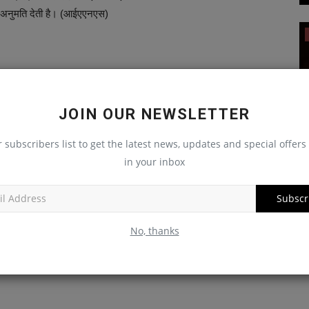
ी अनुमति देती है। (आईएएनएस)
अन्य देश
LE
NEXT ARTICLE
JOIN OUR NEWSLETTER
शोर
चीन ने अपने अंतरिक्ष स्टेशन के लिए ‘शेनझोउ-18’ के जरिये तीन
्या
सदस्यीय दल भेजा
r subscribers list to get the latest news, updates and special offers 
in your inbox
र्म' की
दक्षिण कोरिया : जंगल की आग को बुझाने में बाधा बनी
घर
Subscr
तेज हवाएं,...
ब
News Desk
Mar 22, 2025
Ne
No, thanks
का फायदा उठाने
चांगवोन, 22 मार्च । दक्षिण-पूर्वी काउंटी सानचियोंग में लगी जंगल की आग को
Va
बुझाने...
रहन