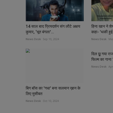
14 साल बाद प्रियदर्शन संग लौटे अक्षय
हिना खान ने शे
कुमार, ‘भूत बंगला'...
कहा- 'थकी हुई हू
News Desk
Sep 10, 2024
News Desk
May
दिल छूू गया र
फिल्‍म का गाना '
News Desk
Apr
बिग बॉस का 'गधा' बना सलमान ख़ान के
लिए मुसीबत
News Desk
Oct 10, 2024