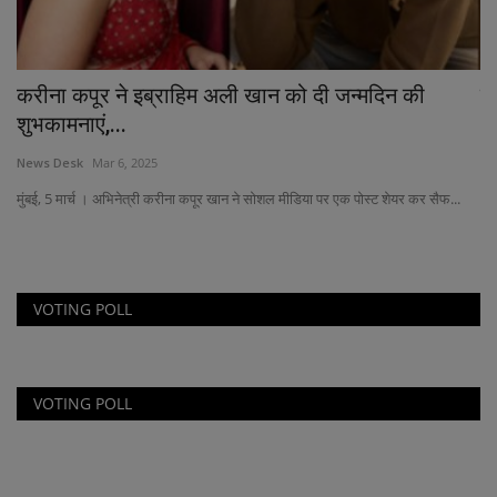
करीना कपूर ने इब्राहिम अली खान को दी जन्मदिन की
वि
शुभकामनाएं,...
Ne
News Desk
Mar 6, 2025
ढाक
मुंबई, 5 मार्च । अभिनेत्री करीना कपूर खान ने सोशल मीडिया पर एक पोस्ट शेयर कर सैफ...
VOTING POLL
VOTING POLL