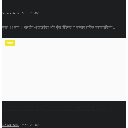
News Desk
Mar 12, 2025
मुंबई, 11 मार्च । भारतीय ऑलराउंडर और मुंबई इंडियंस के कप्तान हार्दिक पांड्या इंडियन...
व्यापार
मैक्वेरी ने अदाणी पोर्ट्स को दी 'आउटपरफॉर्म' की रेटिंग,...
News Desk
Mar 12, 2025