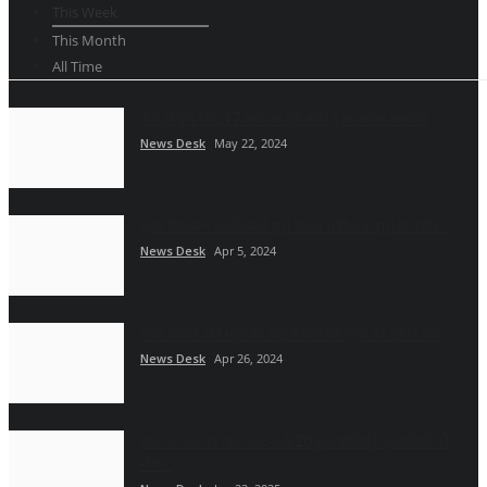
This Week
This Month
All Time
रो पड़ा पूरा गांव, 17 शवों का एक साथ हुआ अंतिम संस्कार
News Desk
May 22, 2024
मुख्य निर्वाचन पदाधिकारी श्री राजन ने शिक्षक श्री मालवीय...
News Desk
Apr 5, 2024
सदर बाजार और मालवीय रोड में कार की एंट्री पर लगेगी रोक
News Desk
Apr 26, 2024
यमन के तट पर नाव पलटने से 20 इथियोपियाई प्रवासियों की
मौत...