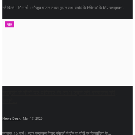
नई दिल्ली, 10 मार्च । मौजूदा बाजार उथल-पुथल लंबी अवधि के निवेशकों के लिए समझदारी...
खेल
कोहली ने दौरों पर परिवार के साथ रहने की वकालत की,
कमरे...
News Desk
Mar 17, 2025
बेंगलुरू, 16 मार्च। स्टार बल्लेबाज विराट कोहली ने टीम के दौरों पर खिलाड़ियों के...