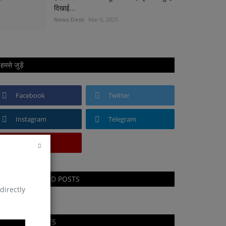
दिखाई...
News Desk
Mar 6, 2025
हमसे जुड़ें
Facebook
Twitter
Instagram
Telegram
Youtube
RECOMMENDED POSTS
directly
RANDOM POSTS