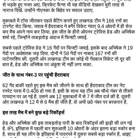
से भड़के हुए नजर आए. क्रिकेट फैन्स भी यह वीडियो देखकर बुरी तरह से
नाराज द‍िखे. उन्होंने गोएनका के ब‍िहेव पर सवाल उठाए.
मुकाबले में टॉस जीतकर पहले बैटिंग करते हुए लखनऊ टीम ने 166 रनों का
टारगेट सेट किया. जवाब में हैदराबाद ने बगैर विकेट गंवाए 9.4 ओवरों में ही चेज
कर मैच अपने नाम कर लिया. इस जीत के हीरो ओपनर ट्रेविस हेड और अभिषेक
शर्मा रहे, जिन्होंने ताबड़तोड़ अंदाज में फिफ्टी जमाई.
सबसे पहले ट्रेविस हेड ने 16 गेंदों पर फिफ्टी जमाई. इसके बाद अभिषेक ने 19
गेंदों पर अर्धशतक जड़ दिया. दोनों ने 58 गेंदों पर नाबाद 167 रनों की
पार्टनरशिप की. दूसरी ओर लखनऊ टीम का कोई भी गेंदबाज विकेट तो दूर की
बात है, हेड और अभिषेक पर अंकुश भी नहीं लगा सका.
जीत के साथ नंबर-3 पर पहुंची हैदराबाद
62 गेंद बाकी रहते हुए इस मैच को जीतने के साथ ही हैदराबाद टीम का नेट
रनरेट प्लस में 0.406 हो गया है. इसी के साथ यह टीम अब चौथे नंबर से तीसरे
पायदान पर आ गई है. उसने अब 12 मुकाबलों में से 7 में जीत दर्ज की है. दूसरी
ओर लखनऊ ने 12 में से 6 मैच ही जीते हैं. वो अभी छठे नंबर पर बरकरार है.
इस तरह मैच में बने कुछ बड़े रिकॉर्ड्स
हेड और अभिषेक की इस ताबड़तोड़ पारी के बाद रिकॉर्ड्स की झड़ी सी लग गई
है. IPL इतिहास में पहली बार शुरुआती 10 ओवरों के अंदर इतना बड़ा स्कोर बना
है. साथ ही यह लीग के इतिहास में पावरप्ले में दूसरा सबसे बड़ा स्कोर है. आइए