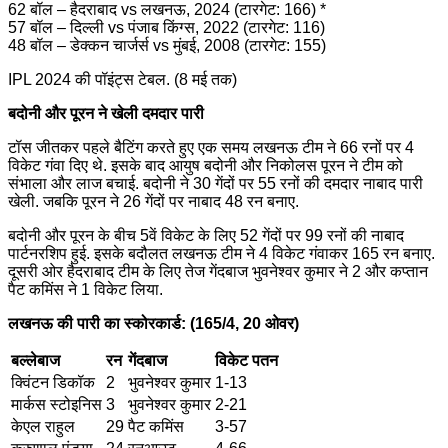
62 बॉल – हैदराबाद vs लखनऊ, 2024 (टारगेट: 166) *
57 बॉल – दिल्ली vs पंजाब किंग्स, 2022 (टारगेट: 116)
48 बॉल – डेक्कन चार्जर्स vs मुंबई, 2008 (टारगेट: 155)
IPL 2024 की पॉइंट्स टेबल. (8 मई तक)
बदोनी और पूरन ने खेली दमदार पारी
टॉस जीतकर पहले बैटिंग करते हुए एक समय लखनऊ टीम ने 66 रनों पर 4
विकेट गंवा दिए थे. इसके बाद आयुष बदोनी और निकोलस पूरन ने टीम को
संभाला और लाज बचाई. बदोनी ने 30 गेंदों पर 55 रनों की दमदार नाबाद पारी
खेली. जबकि पूरन ने 26 गेंदों पर नाबाद 48 रन बनाए.
बदोनी और पूरन के बीच 5वें विकेट के लिए 52 गेंदों पर 99 रनों की नाबाद
पार्टनरशिप हुई. इसके बदौलत लखनऊ टीम ने 4 विकेट गंवाकर 165 रन बनाए.
दूसरी ओर हैदराबाद टीम के लिए तेज गेंदबाज भुवनेश्वर कुमार ने 2 और कप्तान
पैट कमिंस ने 1 विकेट लिया.
लखनऊ की पारी का स्कोरकार्ड: (165/4, 20 ओवर)
बल्लेबाज
रन
गेंदबाज
विकेट पतन
क्विंटन डिकॉक
2
भुवनेश्वर कुमार
1-13
मार्कस स्टोइनिस
3
भुवनेश्वर कुमार
2-21
केएल राहुल
29
पैट कमिंस
3-57