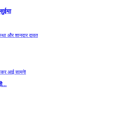
सुईया
ी...