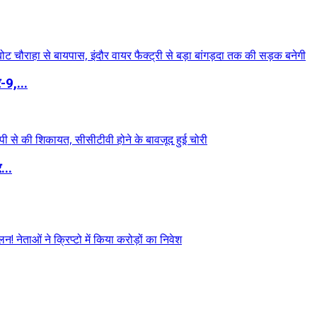
-9,...
...