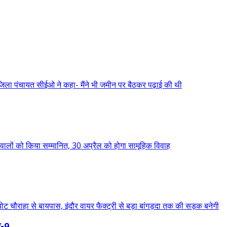
-9,...