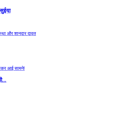
सुईया
ी...